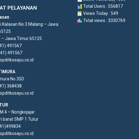
Total Users : 556817
AT PELAYANAN
Views Today : 549
asan
Total views : 3330769
di Kalasan No.3 Malang – Jawa
65125
 – Jawa Timur 65125
341) 491567
341) 491567
opditkosayu.co.id
TIMURA
imura No.35D
341) 368438
opditkosayu.co.id
TUR
KM 4 – Nongkojajar
h barat SMP 1 Tutur
341)499834
opditkosayu.co.id