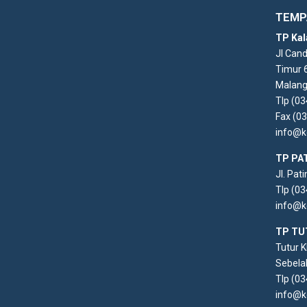
TEMP
TP Kal
Jl Can
Timur 
Malang
Tlp (0
Fax (0
info@k
TP PA
Jl. Pat
Tlp (0
info@k
TP TU
Tutur 
Sebela
Tlp (0
info@k