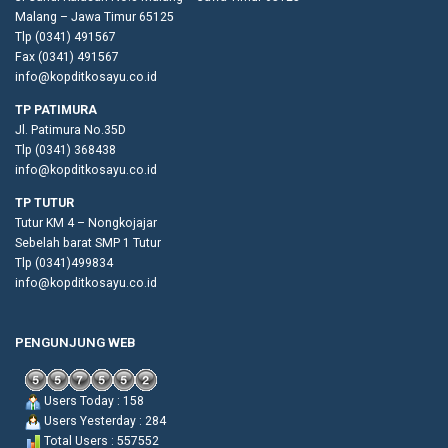
Malang – Jawa Timur 65125
Tlp (0341) 491567
Fax (0341) 491567
info@kopditkosayu.co.id
TP PATIMURA
Jl. Patimura No.35D
Tlp (0341) 368438
info@kopditkosayu.co.id
TP TUTUR
Tutur KM 4 – Nongkojajar
Sebelah barat SMP 1 Tutur
Tlp (0341)499834
info@kopditkosayu.co.id
PENGUNJUNG WEB
Users Today : 158
Users Yesterday : 284
Total Users : 557552