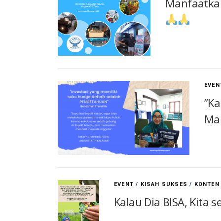
Manfaatkan
EVEN
”Ka
Ma
EVENT
/
KISAH SUKSES
/
KONTEN
Kalau Dia BISA, Kita 