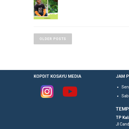
OLDER POSTS
KOPDIT KOSAYU MEDIA
JAM 
Seni
Sabt
TEMP
TP Kal
Jl Can