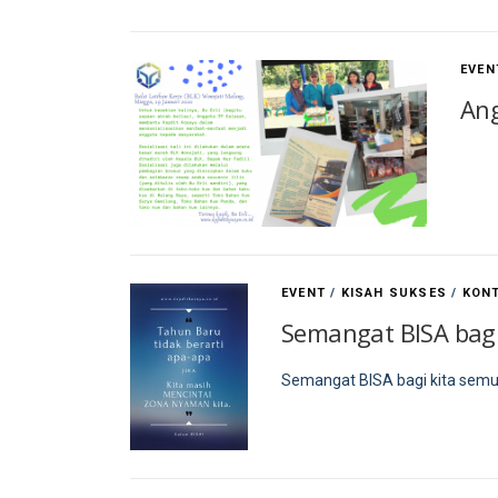
EVEN
Ang
EVENT
/
KISAH SUKSES
/
KON
Semangat BISA bagi
Semangat BISA bagi kita semu