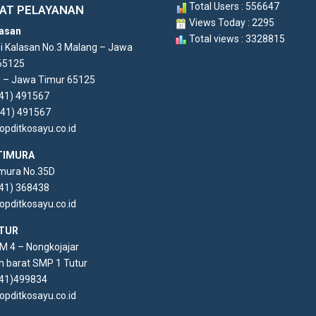
Total Users : 556647
AT PELAYANAN
Views Today : 2295
asan
Total views : 3328815
di Kalasan No.3 Malang – Jawa
65125
 – Jawa Timur 65125
341) 491567
341) 491567
opditkosayu.co.id
TIMURA
imura No.35D
341) 368438
opditkosayu.co.id
TUR
KM 4 – Nongkojajar
h barat SMP 1 Tutur
341)499834
opditkosayu.co.id