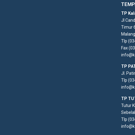
TEMP
TP Kal
Jl Can
Timur 
Malang
Tlp (0
Fax (0
info@k
TP PA
Jl. Pat
Tlp (0
info@k
TP TU
Tutur 
Sebela
Tlp (0
info@k