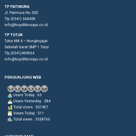
TP PATIMURA
Jl. Patimura No.35D
Tlp (0341) 368438
info@kopditkosayu.co.id
TP TUTUR
Tutur KM 4 – Nongkojajar
Sebelah barat SMP 1 Tutur
Tlp (0341)499834
info@kopditkosayu.co.id
PENGUNJUNG WEB
Users Today : 63
Users Yesterday : 284
Total Users : 557457
Views Today : 511
Total views : 3338760