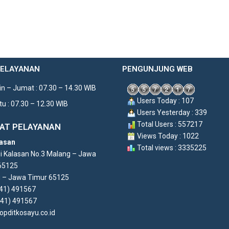
PELAYANAN
PENGUNJUNG WEB
n – Jumat : 07.30 – 14.30 WIB
Users Today : 107
u : 07.30 – 12.30 WIB
Users Yesterday : 339
Total Users : 557217
AT PELAYANAN
Views Today : 1022
asan
Total views : 3335225
di Kalasan No.3 Malang – Jawa
65125
 – Jawa Timur 65125
341) 491567
341) 491567
opditkosayu.co.id