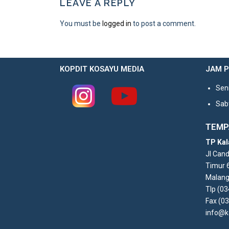
LEAVE A REPLY
You must be
logged in
to post a comment.
KOPDIT KOSAYU MEDIA
JAM 
Seni
Sabt
TEMP
TP Kal
Jl Can
Timur 
Malang
Tlp (0
Fax (0
info@k